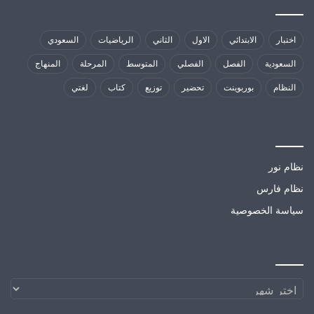
اختبار
الابتدائي
الاول
الثاني
الرياضيات
السعودي
السعودية
الفصل
الفصلي
المتوسط
المرحلة
المنهاج
النظام
بوربوينت
تحضير
توزيع
كتاب
لغتي
مواقع تهمك
نظام نور
نظام فارس
سياسة الخصوصية
الارشيف
الارشيف