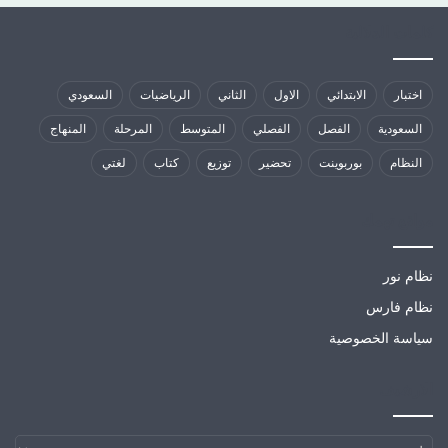
كلمات الدلالية
اختبار
الابتدائي
الاول
الثاني
الرياضيات
السعودي
السعودية
الفصل
الفصلي
المتوسط
المرحلة
المنهاج
النظام
بوربوينت
تحضير
توزيع
كتاب
لغتي
مواقع تهمك
نظام نور
نظام فارس
سياسة الخصوصية
الارشيف
الارشيف