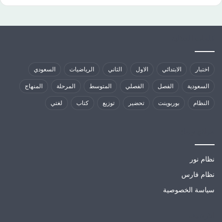
كلمات الدلالية
اختبار
الابتدائي
الاول
الثاني
الرياضيات
السعودي
السعودية
الفصل
الفصلي
المتوسط
المرحلة
المنهاج
النظام
بوربوينت
تحضير
توزيع
كتاب
لغتي
مواقع تهمك
نظام نور
نظام فارس
سياسة الخصوصية
الارشيف