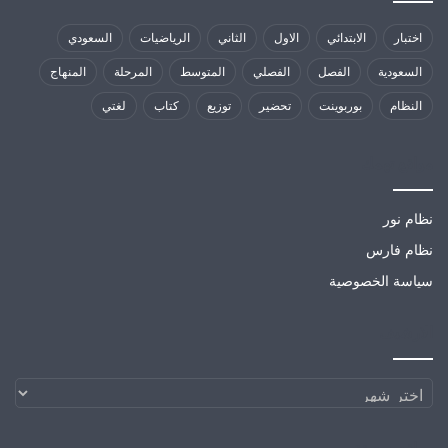
اختبار
الابتدائي
الاول
الثاني
الرياضيات
السعودي
السعودية
الفصل
الفصلي
المتوسط
المرحلة
المنهاج
النظام
بوربوينت
تحضير
توزيع
كتاب
لغتي
مواقع تهمك
نظام نور
نظام فارس
سياسة الخصوصية
الارشيف
الارشيف