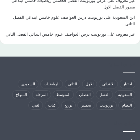
غير معروف
على
عرض بوربوينت الفصل الخامس رياضيات خامس ابتدائي
مطور الفصل الاول
ابن السعودية
على
بوربوينت درس العواصف علوم خامس ابتدائي الفصل
الثاني
غير معروف
على
بوربوينت درس العواصف علوم خامس ابتدائي الفصل الثاني
كلمات الدلالية
اختبار
الابتدائي
الاول
الثاني
الرياضيات
السعودي
السعودية
الفصل
الفصلي
المتوسط
المرحلة
المنهاج
النظام
بوربوينت
تحضير
توزيع
كتاب
لغتي
مواقع تهمك