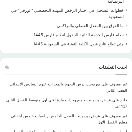
البريطانية
خطوات التسجيل في اختبار الرخص المهنية التخصصي “الورقي” في
السعودية
ما الفرق بين المعدل الفصلي والتراكمي
نظام فارس الخدمة الذاتية الدخول لنظام فارس 1445
متى تطلع نتائج قبول الكلية التقنية في السعودية 1445
احدث التعليقات
غير معروف
على
بوربوينت درس النجوم والمجرات علوم السادس الابتدائي
الفصل الثاني
خليج
على
عرض بوربوينت جميع وحدات مادة لغتي اول متوسط الفصل الثاني
1437هـ
غير معروف
على
عرض بوربوينت الفصل الخامس رياضيات خامس ابتدائي
مطور الفصل الاول
ابن السعودية
على
بوربوينت درس العواصف علوم خامس ابتدائي الفصل