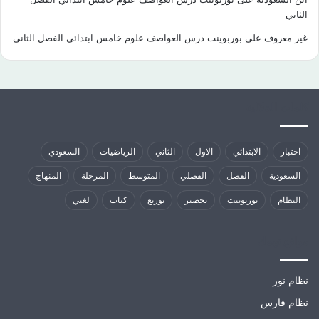
الثاني
غير معروف
على
بوربوينت درس العواصف علوم خامس ابتدائي الفصل الثاني
كلمات الدلالية
اختبار
الابتدائي
الاول
الثاني
الرياضيات
السعودي
السعودية
الفصل
الفصلي
المتوسط
المرحلة
المنهاج
النظام
بوربوينت
تحضير
توزيع
كتاب
لغتي
مواقع تهمك
نظام نور
نظام فارس