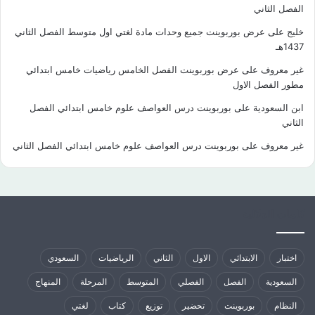
الفصل الثاني
خليج
على
عرض بوربوينت جميع وحدات مادة لغتي اول متوسط الفصل الثاني
1437هـ
غير معروف
على
عرض بوربوينت الفصل الخامس رياضيات خامس ابتدائي
مطور الفصل الاول
ابن السعودية
على
بوربوينت درس العواصف علوم خامس ابتدائي الفصل
الثاني
غير معروف
على
بوربوينت درس العواصف علوم خامس ابتدائي الفصل الثاني
كلمات الدلالية
اختبار
الابتدائي
الاول
الثاني
الرياضيات
السعودي
السعودية
الفصل
الفصلي
المتوسط
المرحلة
المنهاج
النظام
بوربوينت
تحضير
توزيع
كتاب
لغتي