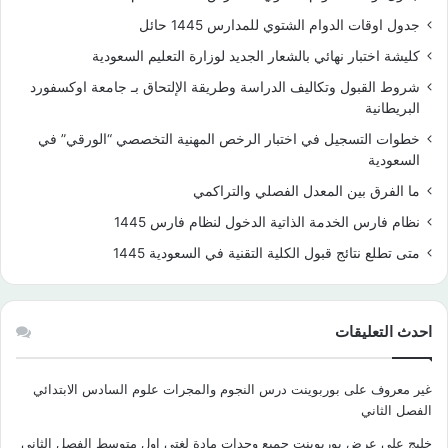
جدول اوقات الدوام الشتوي للمدارس 1445 حائل
كليشة اختبار نهائي بالشعار الجديد لوزارة التعليم السعودية
شروط القبول وتكاليف الدراسة وطريقة الإلتحاق بـ جامعة اوكسفورد
البريطانية
خطوات التسجيل في اختبار الرخص المهنية التخصصي “الورقي” في
السعودية
ما الفرق بين المعدل الفصلي والتراكمي
نظام فارس الخدمة الذاتية الدخول لنظام فارس 1445
متى تطلع نتائج قبول الكلية التقنية في السعودية 1445
احدث التعليقات
غير معروف
على
بوربوينت درس النجوم والمجرات علوم السادس الابتدائي
الفصل الثاني
خليج
على
عرض بوربوينت جميع وحدات مادة لغتي اول متوسط الفصل الثاني