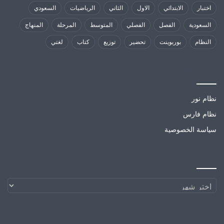
اختبار
الابتدائي
الاول
الثاني
الرياضيات
السعودي
السعودية
الفصل
الفصلي
المتوسط
المرحلة
المنهاج
النظام
بوربوينت
تحضير
توزيع
كتاب
لغتي
مواقع تهمك
نظام نور
نظام فارس
سياسة الخصوصية
الارشيف
الارشيف
مواقع صديقة