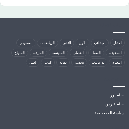
كلمات الدلالية
اختبار
الابتدائي
الاول
الثاني
الرياضيات
السعودي
السعودية
الفصل
الفصلي
المتوسط
المرحلة
المنهاج
النظام
بوربوينت
تحضير
توزيع
كتاب
لغتي
مواقع تهمك
نظام نور
نظام فارس
سياسة الخصوصية
الارشيف