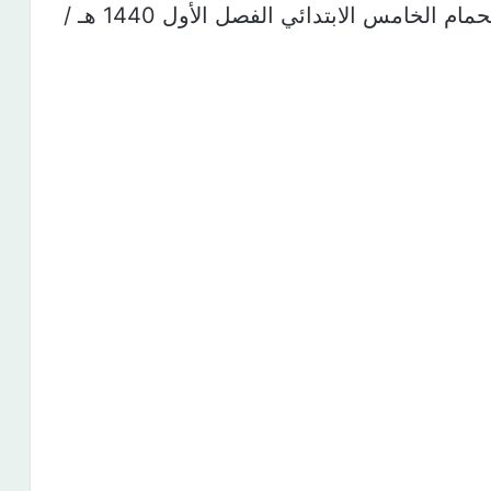
استمارة تحضير درس السلامة أثناء الاستحمام الخامس الابتدائي الفصل الأول 1440 هـ /