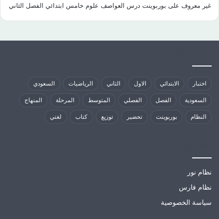
غير معروف
على
بوربوينت درس العواصف علوم خامس ابتدائي الفصل الثاني
كلمات الدلالية
اختبار
الابتدائي
الاول
الثاني
الرياضيات
السعودي
السعودية
الفصل
الفصلي
المتوسط
المرحلة
المنهاج
النظام
بوربوينت
تحضير
توزيع
كتاب
لغتي
مواقع تهمك
نظام نور
نظام فارس
سياسة الخصوصية