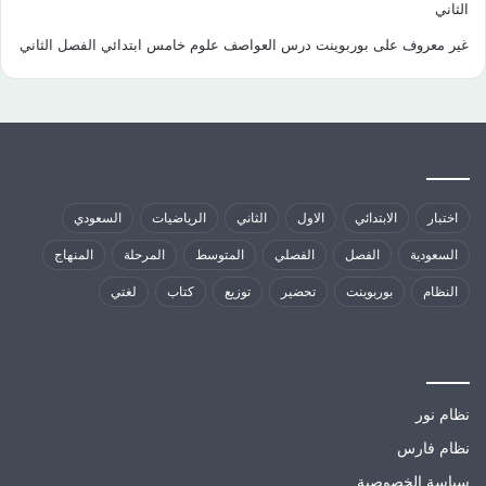
الثاني
غير معروف
على
بوربوينت درس العواصف علوم خامس ابتدائي الفصل الثاني
كلمات الدلالية
اختبار
الابتدائي
الاول
الثاني
الرياضيات
السعودي
السعودية
الفصل
الفصلي
المتوسط
المرحلة
المنهاج
النظام
بوربوينت
تحضير
توزيع
كتاب
لغتي
مواقع تهمك
نظام نور
نظام فارس
سياسة الخصوصية