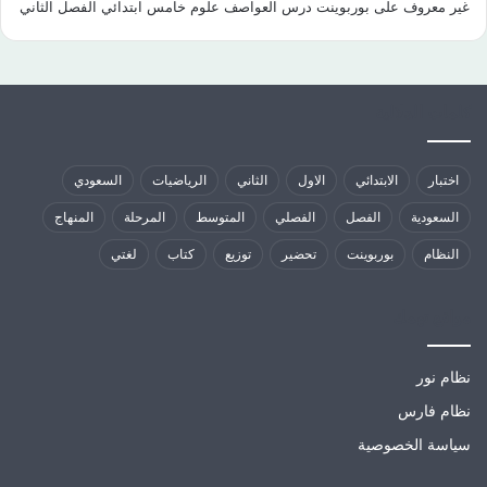
غير معروف
على
بوربوينت درس العواصف علوم خامس ابتدائي الفصل الثاني
كلمات الدلالية
اختبار
الابتدائي
الاول
الثاني
الرياضيات
السعودي
السعودية
الفصل
الفصلي
المتوسط
المرحلة
المنهاج
النظام
بوربوينت
تحضير
توزيع
كتاب
لغتي
مواقع تهمك
نظام نور
نظام فارس
سياسة الخصوصية