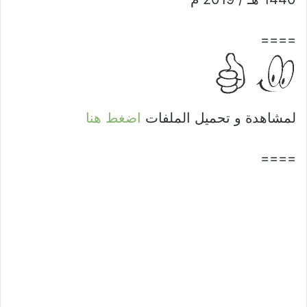
====
لمشاهدة و تحميل الملفات
اضغط هنا
====