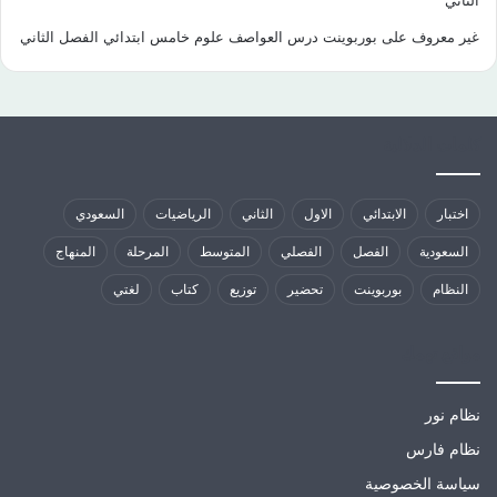
الثاني
غير معروف
على
بوربوينت درس العواصف علوم خامس ابتدائي الفصل الثاني
كلمات الدلالية
اختبار
الابتدائي
الاول
الثاني
الرياضيات
السعودي
السعودية
الفصل
الفصلي
المتوسط
المرحلة
المنهاج
النظام
بوربوينت
تحضير
توزيع
كتاب
لغتي
مواقع تهمك
نظام نور
نظام فارس
سياسة الخصوصية