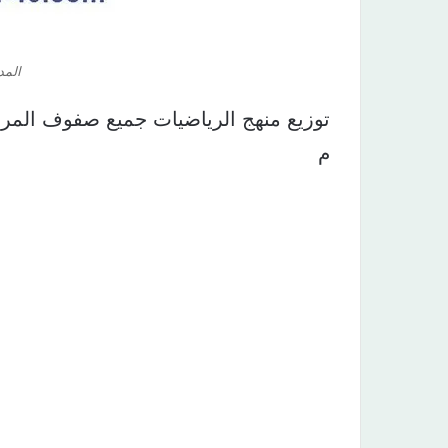
المد
م