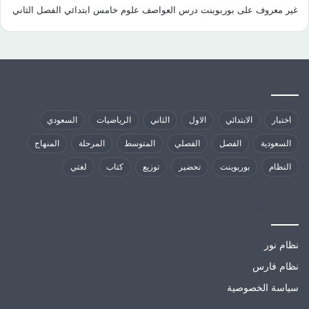
غير معروف
على
بوربوينت درس العواصف علوم خامس ابتدائي الفصل الثاني
كلمات الدلالية
اختبار
الابتدائي
الاول
الثاني
الرياضيات
السعودي
السعودية
الفصل
الفصلي
المتوسط
المرحلة
المنهاج
النظام
بوربوينت
تحضير
توزيع
كتاب
لغتي
مواقع تهمك
نظام نور
نظام فارس
سياسة الخصوصية