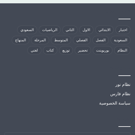
كلمات الدلالية
اختبار
الابتدائي
الاول
الثاني
الرياضيات
السعودي
السعودية
الفصل
الفصلي
المتوسط
المرحلة
المنهاج
النظام
بوربوينت
تحضير
توزيع
كتاب
لغتي
مواقع تهمك
نظام نور
نظام فارس
سياسة الخصوصية
الارشيف