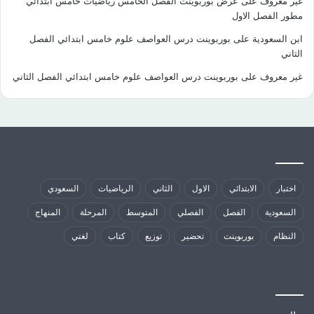
غير معروف
على
عرض بوربوينت الفصل الخامس رياضيات خامس ابتدائي
مطور الفصل الاول
ابن السعودية
على
بوربوينت درس العواصف علوم خامس ابتدائي الفصل
الثاني
غير معروف
على
بوربوينت درس العواصف علوم خامس ابتدائي الفصل الثاني
كلمات الدلالية
اختبار
الابتدائي
الاول
الثاني
الرياضيات
السعودي
السعودية
الفصل
الفصلي
المتوسط
المرحلة
المنهاج
النظام
بوربوينت
تحضير
توزيع
كتاب
لغتي
مواقع تهمك