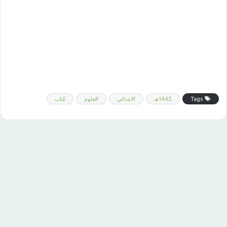
Tags
1442هـ
الابتدائي
العلوم
كتاب