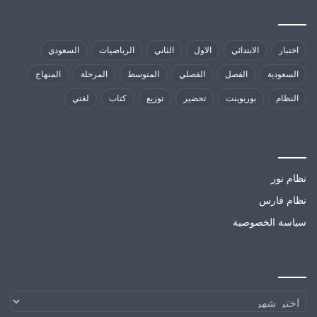
كلمات الدلالية
اختبار
الابتدائي
الاول
الثاني
الرياضيات
السعودي
السعودية
الفصل
الفصلي
المتوسط
المرحلة
المنهاج
النظام
بوربوينت
تحضير
توزيع
كتاب
لغتي
مواقع تهمك
نظام نور
نظام فارس
سياسة الخصوصية
الارشيف
الارشيف