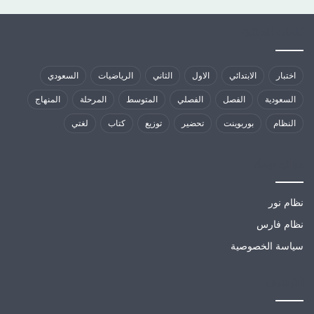
كلمات الدلالية
اختبار
الابتدائي
الاول
الثاني
الرياضيات
السعودي
السعودية
الفصل
الفصلي
المتوسط
المرحلة
المنهاج
النظام
بوربوينت
تحضير
توزيع
كتاب
لغتي
مواقع تهمك
نظام نور
نظام فارس
سياسة الخصوصية
الارشيف