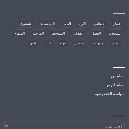
كلمات الدلالية
اختبار
الابتدائي
الاول
الثاني
الرياضيات
السعودي
السعودية
الفصل
الفصلي
المتوسط
المرحلة
المنهاج
النظام
بوربوينت
تحضير
توزيع
كتاب
لغتي
مواقع تهمك
نظام نور
نظام فارس
سياسة الخصوصية
الارشيف
الارشيف