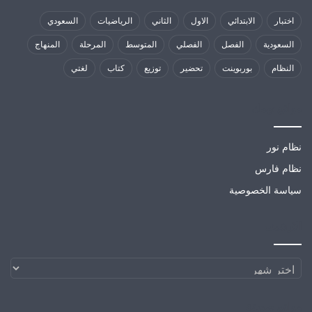
اختبار
الابتدائي
الاول
الثاني
الرياضيات
السعودي
السعودية
الفصل
الفصلي
المتوسط
المرحلة
المنهاج
النظام
بوربوينت
تحضير
توزيع
كتاب
لغتي
مواقع تهمك
نظام نور
نظام فارس
سياسة الخصوصية
الارشيف
الارشيف
مواقع صديقة