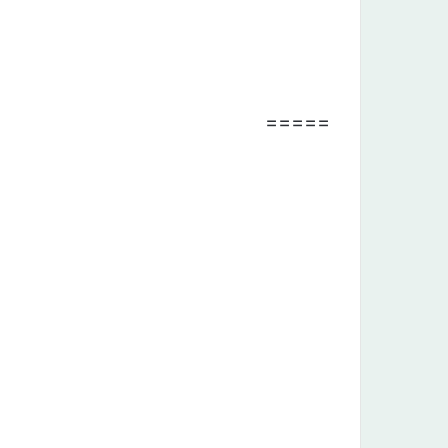
=====