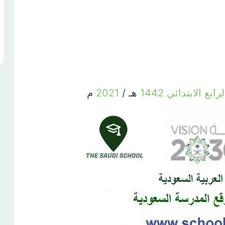
لرابع
الابتدائي
1442
هـ /
2021
م