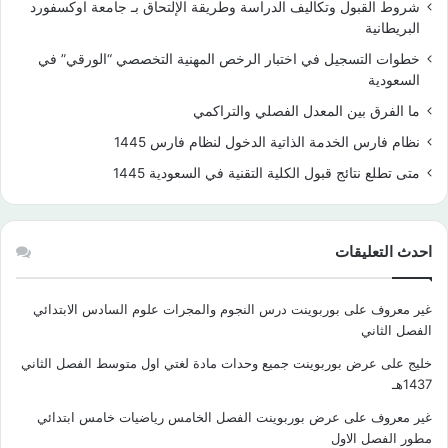
شروط القبول وتكاليف الدراسة وطريقة الإلتحاق بـ جامعة اوكسفورد
البريطانية
خطوات التسجيل في اختبار الرخص المهنية التخصصي “الورقي” في
السعودية
ما الفرق بين المعدل الفصلي والتراكمي
نظام فارس الخدمة الذاتية الدخول لنظام فارس 1445
متى تطلع نتائج قبول الكلية التقنية في السعودية 1445
احدث التعليقات
غير معروف
على
بوربوينت درس النجوم والمجرات علوم السادس الابتدائي
الفصل الثاني
خليج
على
عرض بوربوينت جميع وحدات مادة لغتي اول متوسط الفصل الثاني
1437هـ
غير معروف
على
عرض بوربوينت الفصل الخامس رياضيات خامس ابتدائي
مطور الفصل الاول