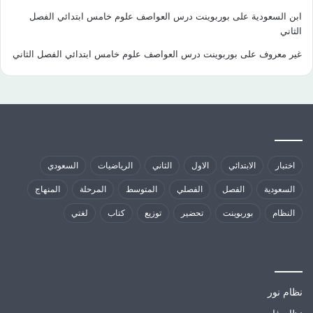
ابن السعودية
على
بوربوينت درس العواصف علوم خامس ابتدائي الفصل
الثاني
غير معروف
على
بوربوينت درس العواصف علوم خامس ابتدائي الفصل الثاني
كلمات الدلالية
اختبار
الابتدائي
الاول
الثاني
الرياضيات
السعودي
السعودية
الفصل
الفصلي
المتوسط
المرحلة
المنهاج
النظام
بوربوينت
تحضير
توزيع
كتاب
لغتي
مواقع تهمك
نظام نور