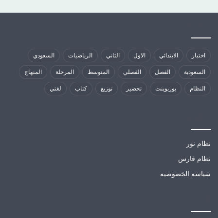
كلمات الدلالية
اختبار
الابتدائي
الاول
الثاني
الرياضيات
السعودي
السعودية
الفصل
الفصلي
المتوسط
المرحلة
المنهاج
النظام
بوربوينت
تحضير
توزيع
كتاب
لغتي
مواقع تهمك
نظام نور
نظام فارس
سياسة الخصوصية
الارشيف