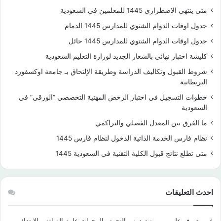
متى ينتهي الاضطراري 1445 للمعلمين في السعودية
جدول اوقات الدوام الشتوي للمدارس 1445 الدمام
جدول اوقات الدوام الشتوي للمدارس 1445 حائل
كليشة اختبار نهائي بالشعار الجديد لوزارة التعليم السعودية
شروط القبول وتكاليف الدراسة وطريقة الإلتحاق بـ جامعة اوكسفورد
البريطانية
خطوات التسجيل في اختبار الرخص المهنية التخصصي “الورقي” في
السعودية
ما الفرق بين المعدل الفصلي والتراكمي
نظام فارس الخدمة الذاتية الدخول لنظام فارس 1445
متى تطلع نتائج قبول الكلية التقنية في السعودية 1445
احدث التعليقات
غير معروف
على
بوربوينت درس النجوم والمجرات علوم السادس الابتدائي