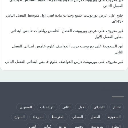
الفصل الثاني
خليج
على
عرض بوربوينت جميع وحدات مادة لغتي اول متوسط الفصل الثاني
1437هـ
غير معروف
على
عرض بوربوينت الفصل الخامس رياضيات خامس ابتدائي
مطور الفصل الاول
ابن السعودية
على
بوربوينت درس العواصف علوم خامس ابتدائي الفصل
الثاني
غير معروف
على
بوربوينت درس العواصف علوم خامس ابتدائي الفصل الثاني
كلمات الدلالية
اختبار
الابتدائي
الاول
الثاني
الرياضيات
السعودي
السعودية
الفصل
الفصلي
المتوسط
المرحلة
المنهاج
النظام
بوربوينت
تحضير
توزيع
كتاب
لغتي