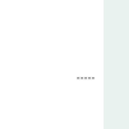
=====