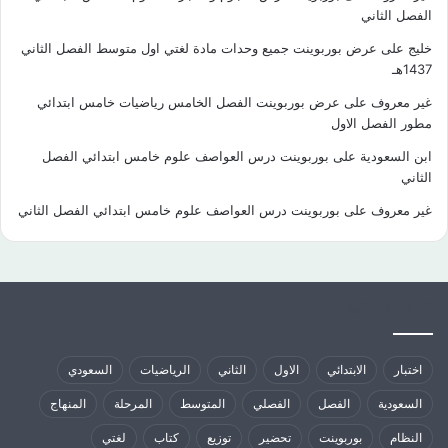
الفصل الثاني
خليج
على
عرض بوربوينت جميع وحدات مادة لغتي اول متوسط الفصل الثاني
1437هـ
غير معروف
على
عرض بوربوينت الفصل الخامس رياضيات خامس ابتدائي
مطور الفصل الاول
ابن السعودية
على
بوربوينت درس العواصف علوم خامس ابتدائي الفصل
الثاني
غير معروف
على
بوربوينت درس العواصف علوم خامس ابتدائي الفصل الثاني
كلمات الدلالية
اختبار
الابتدائي
الاول
الثاني
الرياضيات
السعودي
السعودية
الفصل
الفصلي
المتوسط
المرحلة
المنهاج
النظام
بوربوينت
تحضير
توزيع
كتاب
لغتي