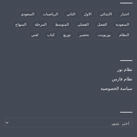
اختبار
الابتدائي
الاول
الثاني
الرياضيات
السعودي
السعودية
الفصل
الفصلي
المتوسط
المرحلة
المنهاج
النظام
بوربوينت
تحضير
توزيع
كتاب
لغتي
مواقع تهمك
نظام نور
نظام فارس
سياسة الخصوصية
الارشيف
الارشيف