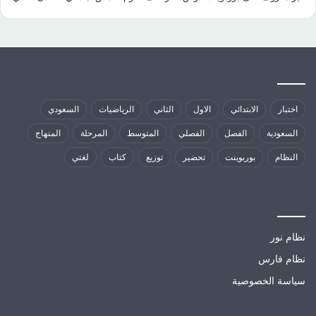
كلمات الدلالية
اختبار
الابتدائي
الاول
الثاني
الرياضيات
السعودي
السعودية
الفصل
الفصلي
المتوسط
المرحلة
المنهاج
النظام
بوربوينت
تحضير
توزيع
كتاب
لغتي
مواقع تهمك
نظام نور
نظام فارس
سياسة الخصوصية