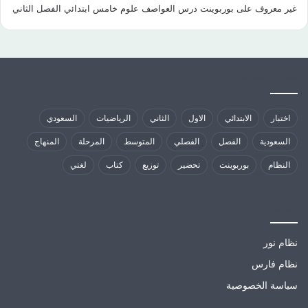
غير معروف
على
بوربوينت درس العواصف علوم خامس ابتدائي الفصل الثاني
كلمات الدلالية
اختبار
الابتدائي
الاول
الثاني
الرياضيات
السعودي
السعودية
الفصل
الفصلي
المتوسط
المرحلة
المنهاج
النظام
بوربوينت
تحضير
توزيع
كتاب
لغتي
مواقع تهمك
نظام نور
نظام فارس
سياسة الخصوصية