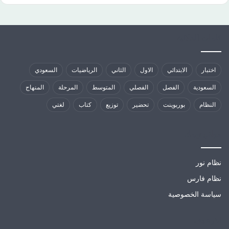
كلمات الدلالية
اختبار
الابتدائي
الاول
الثاني
الرياضيات
السعودي
السعودية
الفصل
الفصلي
المتوسط
المرحلة
المنهاج
النظام
بوربوينت
تحضير
توزيع
كتاب
لغتي
مواقع تهمك
نظام نور
نظام فارس
سياسة الخصوصية
الارشيف