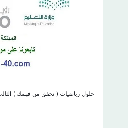
حلول رياضيات ( تحقق من فهمك ) الثالث المتوسط 