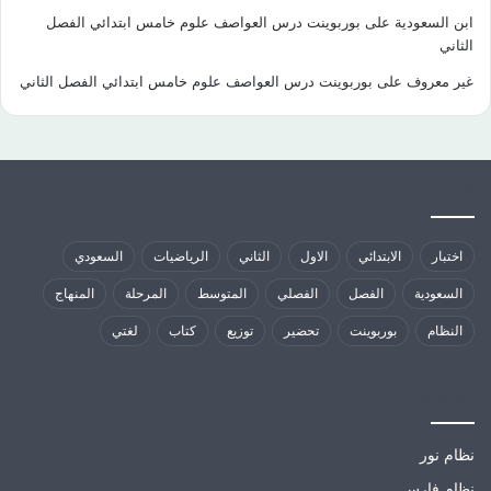
ابن السعودية
على
بوربوينت درس العواصف علوم خامس ابتدائي الفصل
الثاني
غير معروف
على
بوربوينت درس العواصف علوم خامس ابتدائي الفصل الثاني
كلمات الدلالية
اختبار
الابتدائي
الاول
الثاني
الرياضيات
السعودي
السعودية
الفصل
الفصلي
المتوسط
المرحلة
المنهاج
النظام
بوربوينت
تحضير
توزيع
كتاب
لغتي
مواقع تهمك
نظام نور
نظام فارس