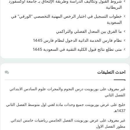
شروط القبول وتكاليف الدراسة وطريقة الإلتحاق بـ جامعة اوكسفورد
البريطانية
خطوات التسجيل في اختبار الرخص المهنية التخصصي “الورقي” في
السعودية
ما الفرق بين المعدل الفصلي والتراكمي
نظام فارس الخدمة الذاتية الدخول لنظام فارس 1445
متى تطلع نتائج قبول الكلية التقنية في السعودية 1445
احدث التعليقات
غير معروف
على
بوربوينت درس النجوم والمجرات علوم السادس الابتدائي
الفصل الثاني
خليج
على
عرض بوربوينت جميع وحدات مادة لغتي اول متوسط الفصل الثاني
1437هـ
غير معروف
على
عرض بوربوينت الفصل الخامس رياضيات خامس ابتدائي
مطور الفصل الاول