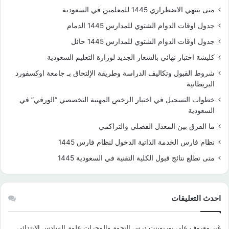
متى ينتهي الاضطراري 1445 للمعلمين في السعودية
جدول اوقات الدوام الشتوي للمدارس 1445 الدمام
جدول اوقات الدوام الشتوي للمدارس 1445 حائل
كليشة اختبار نهائي بالشعار الجديد لوزارة التعليم السعودية
شروط القبول وتكاليف الدراسة وطريقة الإلتحاق بـ جامعة اوكسفورد
البريطانية
خطوات التسجيل في اختبار الرخص المهنية التخصصي “الورقي” في
السعودية
ما الفرق بين المعدل الفصلي والتراكمي
نظام فارس الخدمة الذاتية الدخول لنظام فارس 1445
متى تطلع نتائج قبول الكلية التقنية في السعودية 1445
احدث التعليقات
غير معروف
على
بوربوينت درس النجوم والمجرات علوم السادس الابتدائي