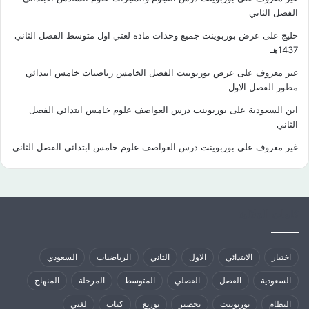
الفصل الثاني
خليج
على
عرض بوربوينت جميع وحدات مادة لغتي اول متوسط الفصل الثاني
1437هـ
غير معروف
على
عرض بوربوينت الفصل الخامس رياضيات خامس ابتدائي
مطور الفصل الاول
ابن السعودية
على
بوربوينت درس العواصف علوم خامس ابتدائي الفصل
الثاني
غير معروف
على
بوربوينت درس العواصف علوم خامس ابتدائي الفصل الثاني
كلمات الدلالية
اختبار
الابتدائي
الاول
الثاني
الرياضيات
السعودي
السعودية
الفصل
الفصلي
المتوسط
المرحلة
المنهاج
النظام
بوربوينت
تحضير
توزيع
كتاب
لغتي