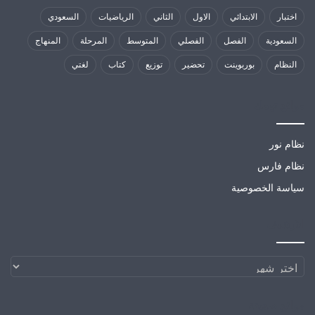
اختبار
الابتدائي
الاول
الثاني
الرياضيات
السعودي
السعودية
الفصل
الفصلي
المتوسط
المرحلة
المنهاج
النظام
بوربوينت
تحضير
توزيع
كتاب
لغتي
مواقع تهمك
نظام نور
نظام فارس
سياسة الخصوصية
الارشيف
الارشيف
مواقع صديقة