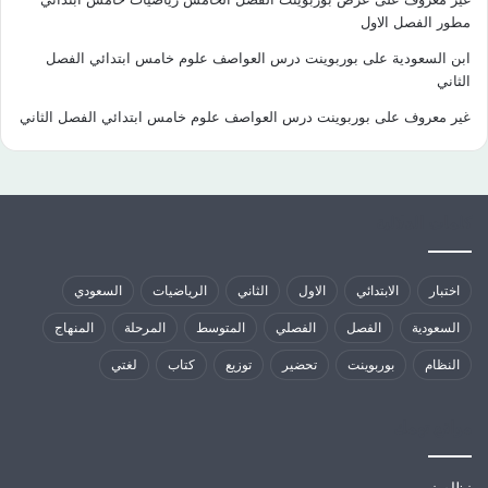
مطور الفصل الاول
ابن السعودية
على
بوربوينت درس العواصف علوم خامس ابتدائي الفصل
الثاني
غير معروف
على
بوربوينت درس العواصف علوم خامس ابتدائي الفصل الثاني
كلمات الدلالية
اختبار
الابتدائي
الاول
الثاني
الرياضيات
السعودي
السعودية
الفصل
الفصلي
المتوسط
المرحلة
المنهاج
النظام
بوربوينت
تحضير
توزيع
كتاب
لغتي
مواقع تهمك
نظام نور