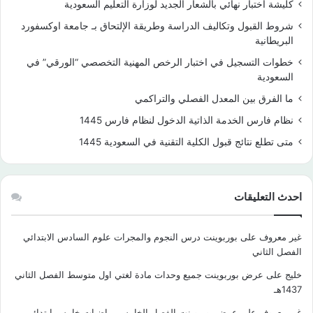
كليشة اختبار نهائي بالشعار الجديد لوزارة التعليم السعودية
شروط القبول وتكاليف الدراسة وطريقة الإلتحاق بـ جامعة اوكسفورد
البريطانية
خطوات التسجيل في اختبار الرخص المهنية التخصصي “الورقي” في
السعودية
ما الفرق بين المعدل الفصلي والتراكمي
نظام فارس الخدمة الذاتية الدخول لنظام فارس 1445
متى تطلع نتائج قبول الكلية التقنية في السعودية 1445
احدث التعليقات
غير معروف
على
بوربوينت درس النجوم والمجرات علوم السادس الابتدائي
الفصل الثاني
خليج
على
عرض بوربوينت جميع وحدات مادة لغتي اول متوسط الفصل الثاني
1437هـ
غير معروف
على
عرض بوربوينت الفصل الخامس رياضيات خامس ابتدائي