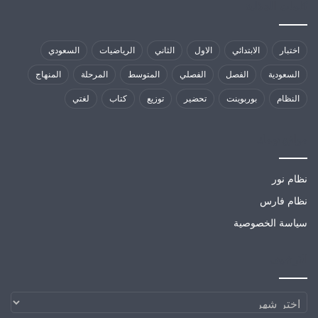
كلمات الدلالية
اختبار
الابتدائي
الاول
الثاني
الرياضيات
السعودي
السعودية
الفصل
الفصلي
المتوسط
المرحلة
المنهاج
النظام
بوربوينت
تحضير
توزيع
كتاب
لغتي
مواقع تهمك
نظام نور
نظام فارس
سياسة الخصوصية
الارشيف
الارشيف