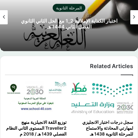
ة
المرحلة الثانوي
لكفاية الإملائية 2_1 مع الحل الثاني الثانوي
القدرات العامة بالحس
Related Articles
سجل درجات اختبار الانجليزي
توزيع اللغة الانجيلزية منهج
لمهارتي المحادثة والاستماع
Traveller2 المستوى الثاني النظام
للمرحلة الثانوية 1438 هـ
الفصلي 1439 هـ / 2018 م