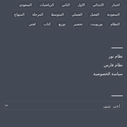
اختبار
الابتدائي
الاول
الثاني
الرياضيات
السعودي
السعودية
الفصل
الفصلي
المتوسط
المرحلة
المنهاج
النظام
بوربوينت
تحضير
توزيع
كتاب
لغتي
مواقع تهمك
نظام نور
نظام فارس
سياسة الخصوصية
الارشيف
الارشيف
مواقع صديقة