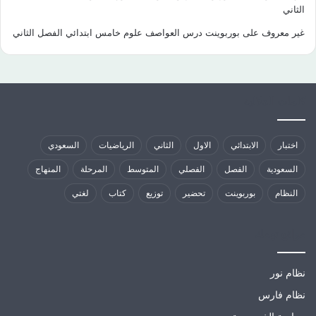
الثاني
غير معروف
على
بوربوينت درس العواصف علوم خامس ابتدائي الفصل الثاني
كلمات الدلالية
اختبار
الابتدائي
الاول
الثاني
الرياضيات
السعودي
السعودية
الفصل
الفصلي
المتوسط
المرحلة
المنهاج
النظام
بوربوينت
تحضير
توزيع
كتاب
لغتي
مواقع تهمك
نظام نور
نظام فارس