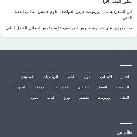
مطور الفصل الاول
ابن السعودية
على
بوربوينت درس العواصف علوم خامس ابتدائي الفصل
الثاني
غير معروف
على
بوربوينت درس العواصف علوم خامس ابتدائي الفصل الثاني
كلمات الدلالية
اختبار
الابتدائي
الاول
الثاني
الرياضيات
السعودي
السعودية
الفصل
الفصلي
المتوسط
المرحلة
المنهاج
النظام
بوربوينت
تحضير
توزيع
كتاب
لغتي
مواقع تهمك
نظام نور