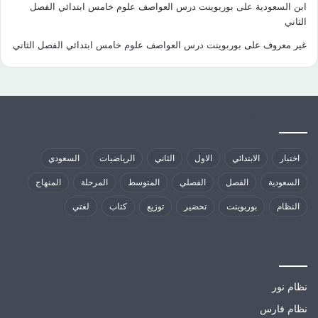
ابن السعودية
على
بوربوينت درس العواصف علوم خامس ابتدائي الفصل
الثاني
غير معروف
على
بوربوينت درس العواصف علوم خامس ابتدائي الفصل الثاني
كلمات الدلالية
اختبار
الابتدائي
الاول
الثاني
الرياضيات
السعودي
السعودية
الفصل
الفصلي
المتوسط
المرحلة
المنهاج
النظام
بوربوينت
تحضير
توزيع
كتاب
لغتي
مواقع تهمك
نظام نور
نظام فارس