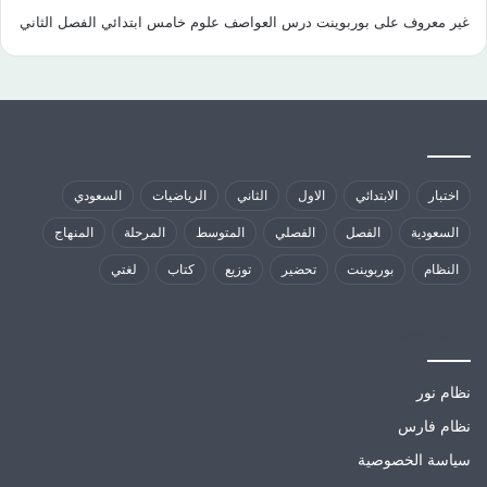
غير معروف
على
بوربوينت درس العواصف علوم خامس ابتدائي الفصل الثاني
كلمات الدلالية
اختبار
الابتدائي
الاول
الثاني
الرياضيات
السعودي
السعودية
الفصل
الفصلي
المتوسط
المرحلة
المنهاج
النظام
بوربوينت
تحضير
توزيع
كتاب
لغتي
مواقع تهمك
نظام نور
نظام فارس
سياسة الخصوصية