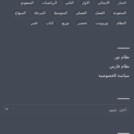
اختبار
الابتدائي
الاول
الثاني
الرياضيات
السعودي
السعودية
الفصل
الفصلي
المتوسط
المرحلة
المنهاج
النظام
بوربوينت
تحضير
توزيع
كتاب
لغتي
مواقع تهمك
نظام نور
نظام فارس
سياسة الخصوصية
الارشيف
الارشيف
مواقع صديقة