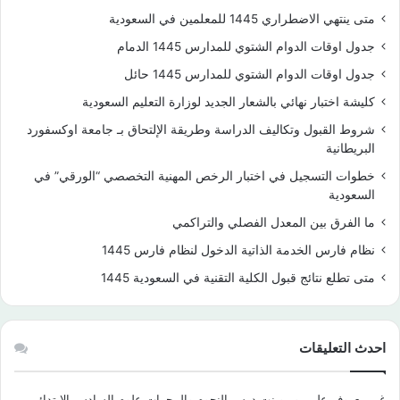
متى ينتهي الاضطراري 1445 للمعلمين في السعودية
جدول اوقات الدوام الشتوي للمدارس 1445 الدمام
جدول اوقات الدوام الشتوي للمدارس 1445 حائل
كليشة اختبار نهائي بالشعار الجديد لوزارة التعليم السعودية
شروط القبول وتكاليف الدراسة وطريقة الإلتحاق بـ جامعة اوكسفورد
البريطانية
خطوات التسجيل في اختبار الرخص المهنية التخصصي “الورقي” في
السعودية
ما الفرق بين المعدل الفصلي والتراكمي
نظام فارس الخدمة الذاتية الدخول لنظام فارس 1445
متى تطلع نتائج قبول الكلية التقنية في السعودية 1445
احدث التعليقات
غير معروف
على
بوربوينت درس النجوم والمجرات علوم السادس الابتدائي