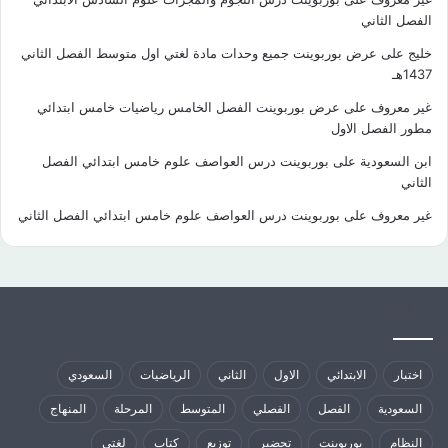
الفصل الثاني
خليج
على
عرض بوربوينت جميع وحدات مادة لغتي اول متوسط الفصل الثاني
1437هـ
غير معروف
على
عرض بوربوينت الفصل الخامس رياضيات خامس ابتدائي
مطور الفصل الاول
ابن السعودية
على
بوربوينت درس العواصف علوم خامس ابتدائي الفصل
الثاني
غير معروف
على
بوربوينت درس العواصف علوم خامس ابتدائي الفصل الثاني
كلمات الدلالية
اختبار
الابتدائي
الاول
الثاني
الرياضيات
السعودي
السعودية
الفصل
الفصلي
المتوسط
المرحلة
المنهاج
النظام
بوربوينت
تحضير
توزيع
كتاب
لغتي