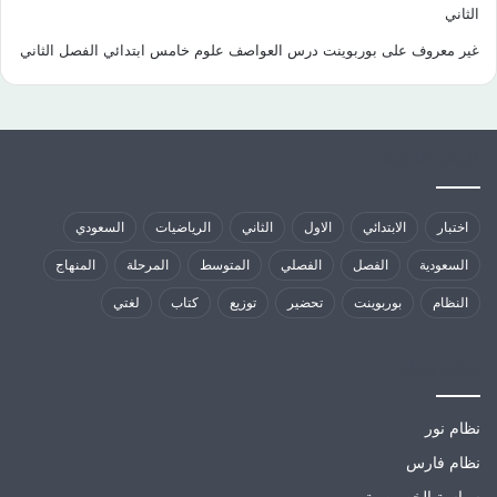
الثاني
غير معروف
على
بوربوينت درس العواصف علوم خامس ابتدائي الفصل الثاني
كلمات الدلالية
اختبار
الابتدائي
الاول
الثاني
الرياضيات
السعودي
السعودية
الفصل
الفصلي
المتوسط
المرحلة
المنهاج
النظام
بوربوينت
تحضير
توزيع
كتاب
لغتي
مواقع تهمك
نظام نور
نظام فارس
سياسة الخصوصية