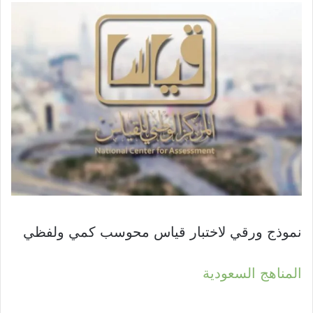
نموذج ورقي لاختبار قياس محوسب كمي ولفظي
المناهج السعودية