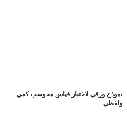
نموذج ورقي لاختبار قياس محوسب كمي
ولفظي​