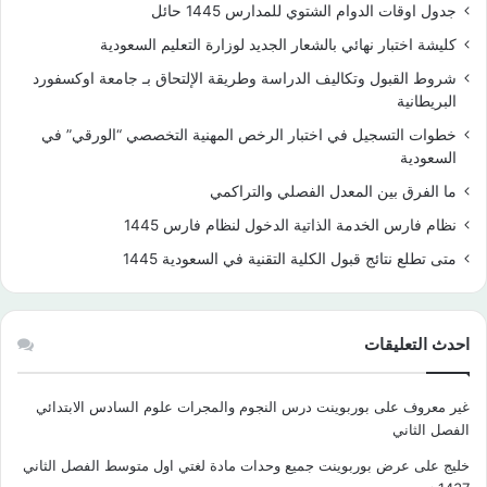
جدول اوقات الدوام الشتوي للمدارس 1445 حائل
كليشة اختبار نهائي بالشعار الجديد لوزارة التعليم السعودية
شروط القبول وتكاليف الدراسة وطريقة الإلتحاق بـ جامعة اوكسفورد
البريطانية
خطوات التسجيل في اختبار الرخص المهنية التخصصي “الورقي” في
السعودية
ما الفرق بين المعدل الفصلي والتراكمي
نظام فارس الخدمة الذاتية الدخول لنظام فارس 1445
متى تطلع نتائج قبول الكلية التقنية في السعودية 1445
احدث التعليقات
غير معروف
على
بوربوينت درس النجوم والمجرات علوم السادس الابتدائي
الفصل الثاني
خليج
على
عرض بوربوينت جميع وحدات مادة لغتي اول متوسط الفصل الثاني