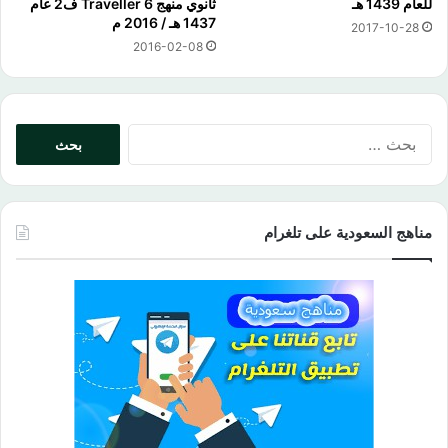
للعام 1439 هـ
ثانوي منهج Traveller 6 ف2 عام
1437 هـ / 2016 م
2017-10-28
2016-02-08
البحث
عن:
مناهج السعودية على تلغرام