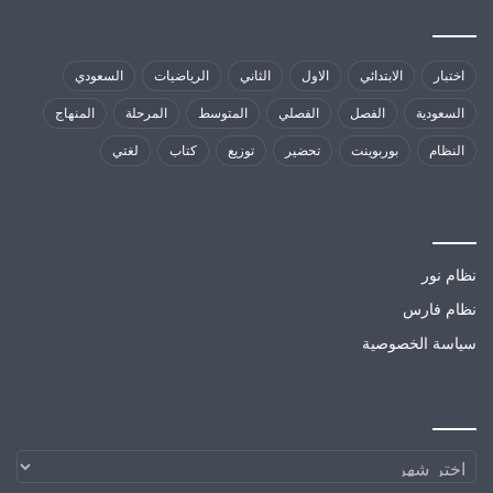
كلمات الدلالية
اختبار
الابتدائي
الاول
الثاني
الرياضيات
السعودي
السعودية
الفصل
الفصلي
المتوسط
المرحلة
المنهاج
النظام
بوربوينت
تحضير
توزيع
كتاب
لغتي
مواقع تهمك
نظام نور
نظام فارس
سياسة الخصوصية
الارشيف
الارشيف